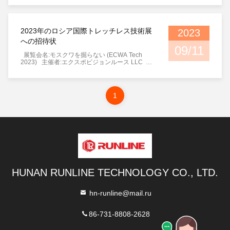
リーを セルランゴールのカジャング地区で オー
プン式を開催しましたマレーシア. RUNLINEは,
新旧の顧客や地域のパートナーに高品質の設備と
迅速なサービスを提供することにコミットしてい
2023年のロシア国際トレッチレス技術展
2023
ます.
への招待状
09/11
展覧会名:モスクワを掘らない (ECWA Tech
2023) 主催者:エクスポビジョンルース LLC
EXPOの名称:クロカス・エクスポ (パビリオン2,
ホール8,7) エクスポの住所:メズヌラードナヤ
16, 18, 20 (パビリオン1号)2クラスノゴースク
143402 ロシア・モスクワ地方のクラスノゴルス
1
ク地区 展示時間:10午前12時~午後18時23年9月
12日 1003:00~18:00 23/09/2023 10午前4時~午
後4時2023年9月14日
HUNAN RUNLINE TECHNOLOGY CO., LTD.
hn-runline@mail.ru
86-731-8808-2628