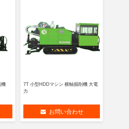
削機
7T 小型HDDマシン 横軸掘削機 大電
力
お問い合わせ