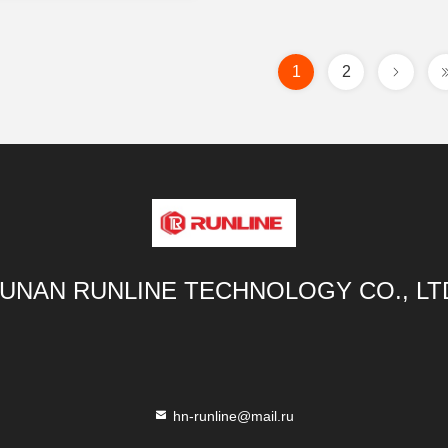
1
2
UNAN RUNLINE TECHNOLOGY CO., LT
hn-runline@mail.ru