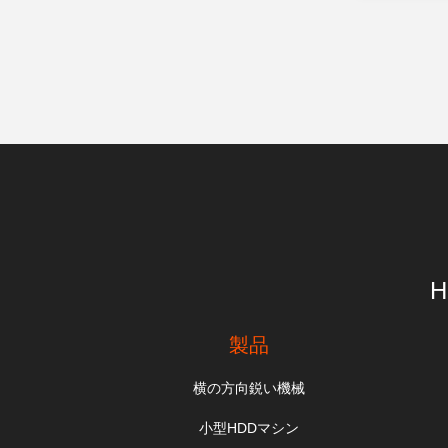
H
製品
横の方向鋭い機械
小型HDDマシン