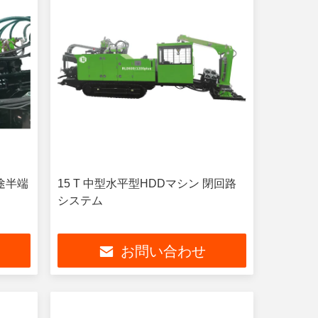
途半端
15 T 中型水平型HDDマシン 閉回路
システム
お問い合わせ