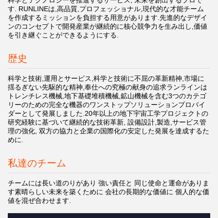
科学とテクノロジーを推進するサービス, 未来を創出するプロで
す. RUNLINEは,高品質,プロフェッショナル,現代的な才能チーム
を作成するミッションを負担する用意があります.先進的なデザイ
ンのコンセプトで開発産業が継続的に核心競争力を生み出し,価値
を引き継ぐことができるようにする.
歴史
科学と技術,運用とサービス,科学と技術に不屈の革新精神,市場に
揺るぎない先駆的な精神,奉仕への究極の献身の追求ランラインは
トレンチレス機械,地下基礎堆積機械,鉱山機械を含む3つのカテゴ
リーのための完全な機器のワンストップソリューションプロバイ
ダーとして発展しました.20年以上の地下宇宙工学プロジェクトの
研究経験に基づいて継続的な技術革新, 設備設計,製造,サービス管
理の強化, 双方の協力と企業の国際化の安定した発展を達成するた
めに.
私達のチーム
チームには長い道のりがあり 強い責任と 同じ使命と運命がありま
す素晴らしい未来を築くために 会社の長期的な価値に 個人的な価
値を混ぜ合わせます.