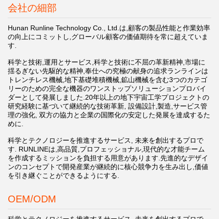
会社の細部
Hunan Runline Technology Co., Ltd.は,顧客の製品性能と作業効率
の向上にコミットし,グローバル顧客の価値期待を常に超えていま
す.
科学と技術,運用とサービス,科学と技術に不屈の革新精神,市場に
揺るぎない先駆的な精神,奉仕への究極の献身の追求ランラインは
トレンチレス機械,地下基礎堆積機械,鉱山機械を含む3つのカテゴ
リーのための完全な機器のワンストップソリューションプロバイ
ダーとして発展しました.20年以上の地下宇宙工学プロジェクトの
研究経験に基づいて継続的な技術革新, 設備設計,製造,サービス管
理の強化, 双方の協力と企業の国際化の安定した発展を達成するた
めに.
科学とテクノロジーを推進するサービス, 未来を創出するプロで
す. RUNLINEは,高品質,プロフェッショナル,現代的な才能チーム
を作成するミッションを負担する用意があります.先進的なデザイ
ンのコンセプトで開発産業が継続的に核心競争力を生み出し,価値
を引き継ぐことができるようにする.
OEM/ODM