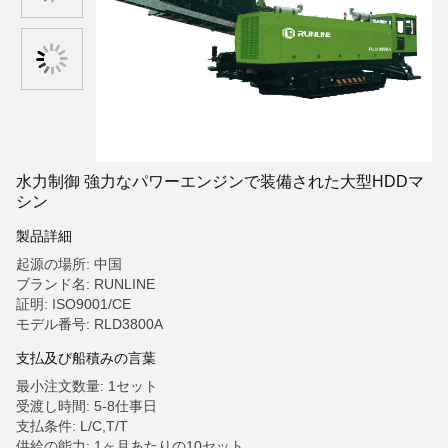
水力制御 強力なパワーエンジンで装備された大型HDDマ
シン
製品詳細
起源の場所: 中国
ブランド名: RUNLINE
証明: ISO9001/CE
モデル番号: RLD3800A
支払及び船積みの言葉
最小注文数量: 1セット
受渡し時間: 5-8仕事日
支払条件: L/C,T/T
供給の能力: 1ヶ月あたりの10セット