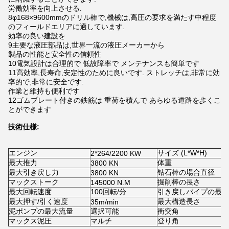
労働効率を向上させる.
8φ168×9600mmのドリル棒で,機械は,高圧の要求を満たす中程度
のフィールドエリアに適しています.
効率の良い建設を
9主要な液圧部品は,世界一流の液圧メーカーから
製品の性能と安全性の信頼性
10電気設計は合理的で 低故障率で メンテナンスも簡単です
11高効率,長寿命,安定性のために良いです. ストレッチは,非常に効
率的で,非常に安全です.
作業と維持も便利です
12ゴムプレート付きの鉄筋は 重荷を積んで あらゆる道路を歩くこ
とができます
技術仕様:
エンジン
サイズ (L*W*H)
2*264/2200 KW
最大推力
体重
3800 KN
最大引き戻し力
钻石棒の場合直径
3800 KN
マックストーク
掘削棒の長さ
145000 N.M
最大回転速度
100回転/分
引き戻しパイプの最大
最大押す/引く速度
最大構造長さ
35m/min
泥ポンプの最大流量
選択可能
衝突角
マックス泥圧
マルチ
登り角