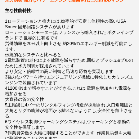
水力制御 強力なパワーエンジンで装備された大型HDDマシン
主な性能特性:
1ローテーションと推力には,効率的で安定し信頼性の高いUSA
Sauer 固形回路システムがあります.
ローテーションモーターは,フランスから輸入された ポクレインブ
ランドで,世界的に有名です.
労働効率を20%以上向上させ,約20%のエネルギー削減を可能にし
ます.
伝統的なシステムと比べると
2電気装置の老化による故障を減らすため,回転とプッシュ&プルの
ために水力制御が採用されています.
より安定・信頼性の高い制御と迅速な応答を実現します
3強力なパワーを持つエンジニアリング機械に特化したカミンズエ
ンジンで装備されています.
41200KNまで増やすことができる.これは,電源を増加させ,電源を
増加させる.
大直径の管の安全性
5主軸梁に4バーのリンクルフィング構造が採用され,入口角範囲と
大角とリグの軌跡が地面から離れないようにし,安全性を向上させ
る.
6ワイヤレス制御ウォーキングシステムは,ウォーキングと移動の
安全性を保証します.
7作業員労働を大幅に削減することができます. 作業員労働を大幅
に削減することができます.