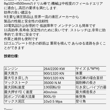
8φ102×4500mmのドリル棒で,機械は中程度のフィールドエリア
に適合し,高圧の要求を満たします.
効率の良い建設を
9主要な液圧部品は,世界一流の液圧メーカーから
製品の性能と安全性の信頼性
10電気設計は合理的で 低故障率で メンテナンスも簡単です
11高効率,長寿命,安定性のために良いです. ストレッチは,非常に効
率的で,非常に安全です.
作業と維持も便利です
12ゴムプレート付きの鉄筋は 重荷を積んで あらゆる道路を歩くこ
とができます
技術仕様:
エンジン
サイズ (L*W*H)
264/2200 KW
最大推力
体重
900/1320 KN
最大引き戻し力
钻石棒の場合直径
900/1320 KN
マックストーク
掘削棒の長さ
35000 N.M
最大回転速度
130回転/分
引き戻しパイプの最大
最大押す/引く速度
最大構造長さ
40m/min
泥ポンプの最大流量
800L/分
衝突角
マックス泥圧
登り角
10
±
0.5 Mpa
Tags: