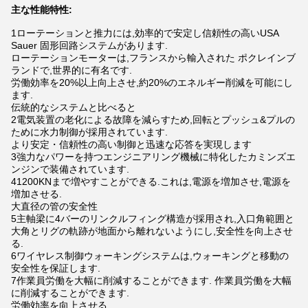
主な性能特性:
1ローテーションと推力には,効率的で安定し信頼性の高いUSA
Sauer 固形回路システムがあります.
ローテーションモーターは,フランスから輸入された ポクレインブ
ランドで,世界的に有名です.
労働効率を20%以上向上させ,約20%のエネルギー削減を可能にし
ます.
伝統的なシステムと比べると
2電気装置の老化による故障を減らすため,回転とプッシュ&プルの
ために水力制御が採用されています.
より安定・信頼性の高い制御と迅速な応答を実現します
3強力なパワーを持つエンジニアリング機械に特化したカミンズエ
ンジンで装備されています.
41200KNまで増やすことができる.これは,電源を増加させ,電源を
増加させる.
大直径の管の安全性
5主軸梁に4バーのリンクルフィング構造が採用され,入口角範囲と
大角とリグの軌跡が地面から離れないようにし,安全性を向上させ
る.
6ワイヤレス制御ウォーキングシステムは,ウォーキングと移動の
安全性を保証します.
7作業員労働を大幅に削減することができます. 作業員労働を大幅
に削減することができます.
労働効率を向上させる.