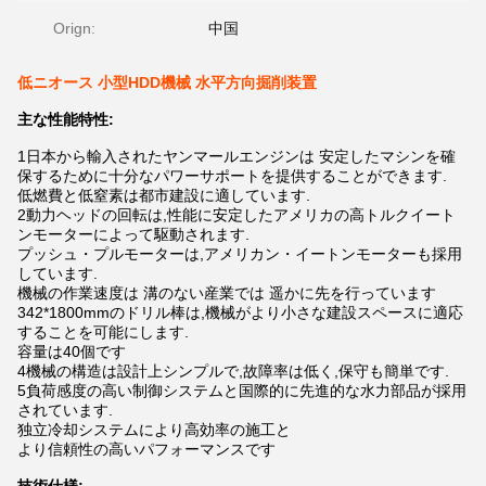
Orign:
中国
低ニオース 小型HDD機械 水平方向掘削装置
主な性能特性:
1日本から輸入されたヤンマールエンジンは 安定したマシンを確
保するために十分なパワーサポートを提供することができます.
低燃費と低窒素は都市建設に適しています.
2動力ヘッドの回転は,性能に安定したアメリカの高トルクイート
ンモーターによって駆動されます.
プッシュ・プルモーターは,アメリカン・イートンモーターも採用
しています.
機械の作業速度は 溝のない産業では 遥かに先を行っています
342*1800mmのドリル棒は,機械がより小さな建設スペースに適応
することを可能にします.
容量は40個です
4機械の構造は設計上シンプルで,故障率は低く,保守も簡単です.
5負荷感度の高い制御システムと国際的に先進的な水力部品が採用
されています.
独立冷却システムにより高効率の施工と
より信頼性の高いパフォーマンスです