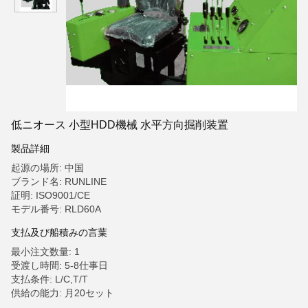
低ニオース 小型HDD機械 水平方向掘削装置
製品詳細
起源の場所: 中国
ブランド名: RUNLINE
証明: ISO9001/CE
モデル番号: RLD60A
支払及び船積みの言葉
最小注文数量: 1
受渡し時間: 5-8仕事日
支払条件: L/C,T/T
供給の能力: 月20セット