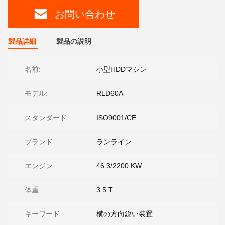
お問い合わせ
製品詳細
製品の説明
名前:
小型HDDマシン
モデル:
RLD60A
スタンダード:
ISO9001/CE
ブランド:
ランライン
エンジン:
46.3/2200 KW
体重:
3.5 T
キーワード:
横の方向鋭い装置