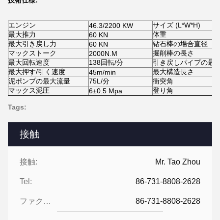
技術仕様:
エンジン
サイズ (L*W*H)
46.3/2200 KW
最大推力
体重
60 KN
最大引き戻し力
钻石棒の場合直径
60 KN
マックストーク
掘削棒の長さ
2000N.M
最大回転速度
138回転/分
引き戻しパイプの最
最大押す/引く速度
最大構造長さ
45m/min
泥ポンプの最大流量
75L/分
衝突角
マックス泥圧
登り角
6
±
0.5 Mpa
Tags:
接触
接触:
Mr. Tao Zhou
Tel:
86-731-8808-2628
ファクシミリ:
86-731-8808-2628